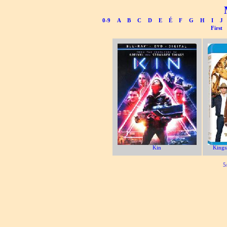
0-9
A
B
C
D
E
É
F
G
H
I
J
First
Kin
Kings
5